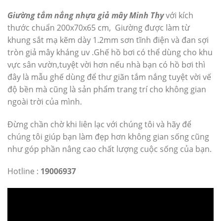
Giường tắm nắng nhựa giả mây Minh Thy
với kích
thước chuẩn 200x70x65 cm, Giường được làm từ
khung sắt mạ kẽm dày 1.2mm sơn tĩnh điện và đan sợi
tròn giả mây kháng uv .Ghế hồ bơi có thể dùng cho khu
vực sân vườn,tuyệt vời hơn nếu nhà bạn có hồ bơi thì
đây là mẫu ghế dùng để thư giãn tắm nắng tuyệt vời vế
độ bền mà cũng là sản phẩm trang trí cho không gian
ngoài trời của mình.
Đừng chần chờ khi liên lạc với chúng tôi và hãy để
chúng tôi giúp bạn làm đẹp hơn không gian sống cũng
như góp phần nâng cao chất lượng cuộc sống của bạn.
Hotline :
19006937