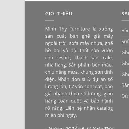
GIỚI THIỆU
SẢ
Minh Thy Furniture là xưởng
Bà
sản xuất bàn ghế giả mây
So
ngoài trời, sofa mây nhựa, ghế
hồ bơi và nội thất sân vườn
Ghế
cho resort, khách sạn, cafe,
Ghế
nhà hàng. Sản phẩm bền màu,
chịu nắng mưa, khung sơn tĩnh
Ghế
điện. Nhận đơn sỉ & dự án số
Bàn
lượng lớn, tư vấn concept, báo
giá nhanh theo số lượng, giao
Dù
hàng toàn quốc và bảo hành
rõ ràng. Liên hệ nhận catalog
miễn phí ngay.
- Xưởng : 2C2 Ấp 5, Xã Xuân Thới