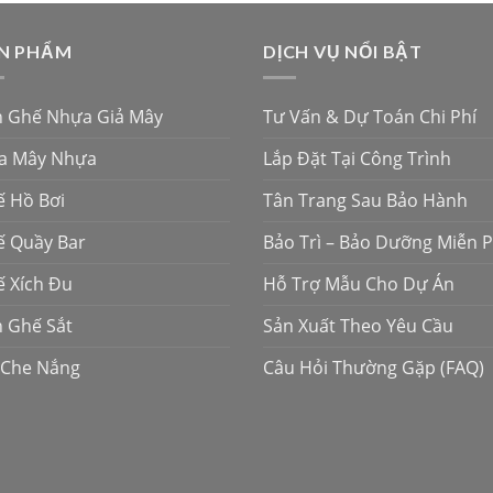
N PHẨM
DỊCH VỤ NỔI BẬT
n Ghế Nhựa Giả Mây
Tư Vấn & Dự Toán Chi Phí
fa Mây Nhựa
Lắp Đặt Tại Công Trình
 Hồ Bơi
Tân Trang Sau Bảo Hành
 Quầy Bar
Bảo Trì – Bảo Dưỡng Miễn P
 Xích Đu
Hỗ Trợ Mẫu Cho Dự Án
 Ghế Sắt
Sản Xuất Theo Yêu Cầu
 Che Nắng
Câu Hỏi Thường Gặp (FAQ)