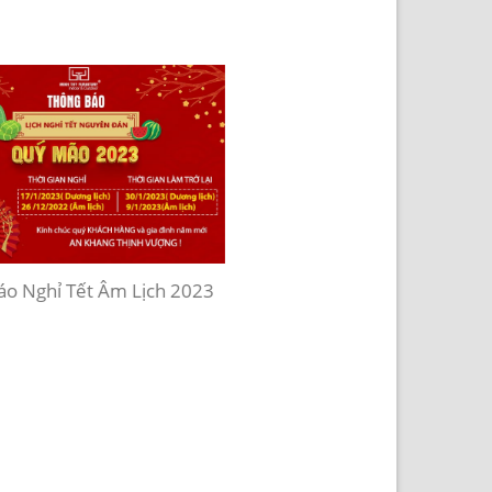
o Nghỉ Tết Âm Lịch 2023
MINH THY FURNITURE THAM
TRIỂN LÃM QUỐC TẾ VIETBU
TP.HCM – LẦN 4