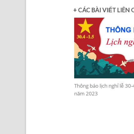
+ CÁC BÀI VIẾT LIÊN
Thông báo lịch nghỉ lễ 30-
ích Đu Mây Nhựa Giá Rẻ Có
năm 2023
ua Không? Cảnh Báo Rủi Ro
 Khuyên Thực Tế