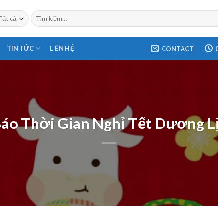
Tìm
kiếm:
TIN TỨC
LIÊN HỆ
CONTACT
0
áo Thời Gian Nghỉ Tết Dương L