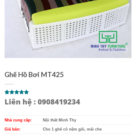
Ghế Hồ Bơi MT425
Liên hệ : 0908419234
5.00
1
trên 5
dựa trên
đánh giá
Nhà cung cấp:
Nội thất Minh Thy
Giá bán:
Cho 1 ghế có nệm gối, mái che