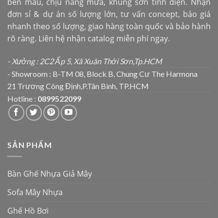
bền màu, chịu nắng mưa, khung sơn tĩnh điện. Nhận
đơn sỉ & dự án số lượng lớn, tư vấn concept, báo giá
nhanh theo số lượng, giao hàng toàn quốc và bảo hành
rõ ràng. Liên hệ nhận catalog miễn phí ngay.
- Xưởng : 2C2 Ấp 5, Xã Xuân Thới Sơn,Tp.HCM
- Showroom : B-TM 08, Block B, Chung Cư The Harmona
21 Trương Công Định,P.Tân Bình, TP.HCM
Hotline :
0899522099
SẢN PHẨM
Bàn Ghế Nhựa Giả Mây
Sofa Mây Nhựa
Ghế Hồ Bơi