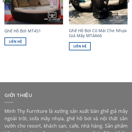
Ghế Hồ Bơi Có Mái Che Nhựa
Ghế Hồ Bơi MT451
Giả Mây MT4A66
LIÊN HỆ
LIÊN HỆ
GIỚI THIỆU
Minh Thy Furniture là xưởng sản xuất bàn ghế giả mây
ngoài trời, sofa mây nhựa, ghế hồ bơi và nội thất sân
vườn cho resort, khách sạn, cafe, nhà hàng. Sản phẩm