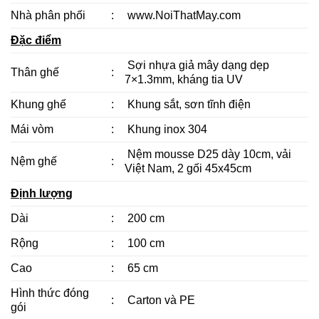
Nhà phân phối
:
www.NoiThatMay.com
Đặc điểm
Sợi nhựa giả mây dạng dẹp
Thân ghế
:
7×1.3mm, kháng tia UV
Khung ghế
:
Khung sắt, sơn tĩnh điện
Mái vòm
:
Khung inox 304
Nệm mousse D25 dày 10cm, vải
Nệm ghế
:
Việt Nam, 2 gối 45x45cm
Định lượng
Dài
:
200 cm
Rộng
:
100 cm
Cao
:
65 cm
Hình thức đóng
:
Carton và PE
gói